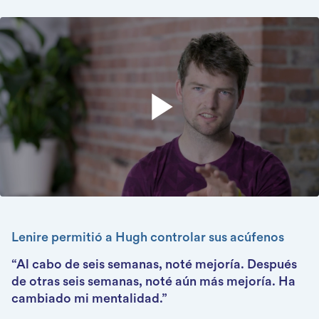
Lenire permitió a Hugh controlar sus acúfenos
Lenire ayudó a Patricia tras cinco años con
Lenire ayudó a Erlandas a volver a la música
acúfenos
“Al cabo de seis semanas, noté mejoría. Después
“Cuando el tinnitus era muy grave, empecé a
“Después de usar Lenire durante un mes, me
de otras seis semanas, noté aún más mejoría. Ha
cuestionarme mi trabajo en la industria musical y
desperté una mañana y ¡el acúfeno había
cambiado mi mentalidad.”
la asistencia a eventos. Ahora puedo volver a
desaparecido!”
reservar entradas.”