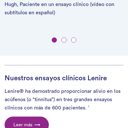
Hugh, Paciente en un ensayo clínico (vídeo con
Patricia, Participante en un ensayo clínico (vídeo
Erlandas, Paciente Lenire (vídeo con subtitulos en
subtítulos en español)
con subtítulos en español)
español)
Nuestros ensayos clínicos Lenire
Lenire® ha demostrado proporcionar alivio en los
acúfenos (o “tinnitus”) en tres grandes ensayos
clínicos con más de 600 pacientes.
4
Leer más