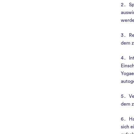
Sp
auswir
werden
Re
dem z
In
Einsch
Yogae
autog
Ve
dem z
Ha
sich e