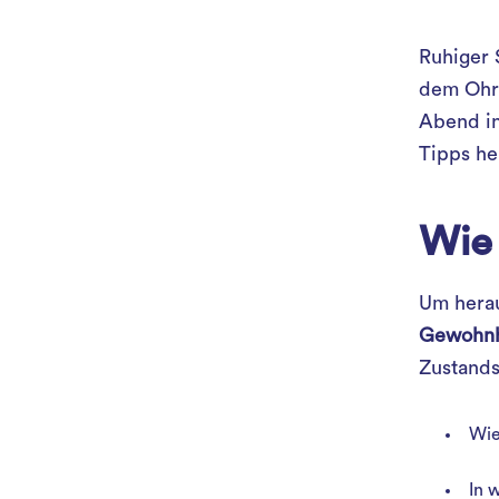
Ruhiger 
dem Ohre
Abend in
Tipps he
Wie 
Um hera
Gewohnh
Zustands
Wie
In 