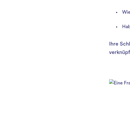
Wie
Hab
Ihre Sch
verknüpf