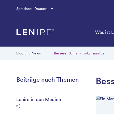
Skip
Sprachen:
Deutsch
to
content
Was ist 
Blog und News
Besserer Schlaf – trotz Tinnitus
Beiträge nach Themen
Bess
Lenire in den Medien
(9)